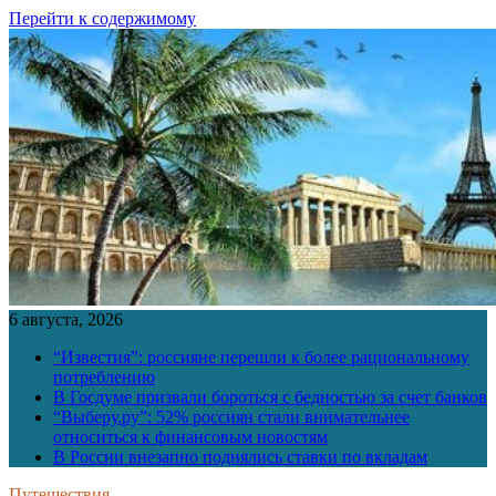
Перейти к содержимому
6 августа, 2026
“Известия”: россияне перешли к более рациональному
потреблению
В Госдуме призвали бороться с бедностью за счет банков
“Выберу.ру”: 52% россиян стали внимательнее
относиться к финансовым новостям
В России внезапно поднялись ставки по вкладам
Путешествия