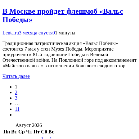
В Москве пройдет флешмоб «Вальс
Победы»
Lenta.ru
3 месяца спустя
0
1 минуты
Традиционная патриотическая акция «Вальс Победы»
состоится 7 мая у стен Музея Победы. Мероприятие
приурочено к 81-й годовщине Победы в Великой
Отечественной войне. На Поклонной горе под аккомпанемент
«Майского вальса» в исполнении Большого сводного хор…
Читать далее
1
2
3
…
11
Август 2026
Пн
Вт
Ср
Чт
Пт
Сб
Вс
1
2