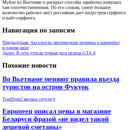
Муйне во Вьетнаме и раскрыл способы заработка живущих
там соотечественников. По его словам, самое большое
количество рабочих мест россиянам дает индустрия серфинга
и кайт-серфинга.
Навигация по записям
Предыдущая:
Аксолотль: миловидная личинка и каннибал
в одном лице
Далее:
В сеть утекла точная дата релиза GTA 6
Похожие новости
Во Вьетнаме меняют правила въезда
туристов на остров Фукуок
TourDom
2 месяца спустя
0
Европеец описал цены в магазине
Беларуси фразой «не видел такой
дешевой сметаны»