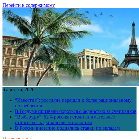
Перейти к содержимому
6 августа, 2026
“Известия”: россияне перешли к более рациональному
потреблению
В Госдуме призвали бороться с бедностью за счет банков
“Выберу.ру”: 52% россиян стали внимательнее
относиться к финансовым новостям
В России внезапно поднялись ставки по вкладам
Путешествия