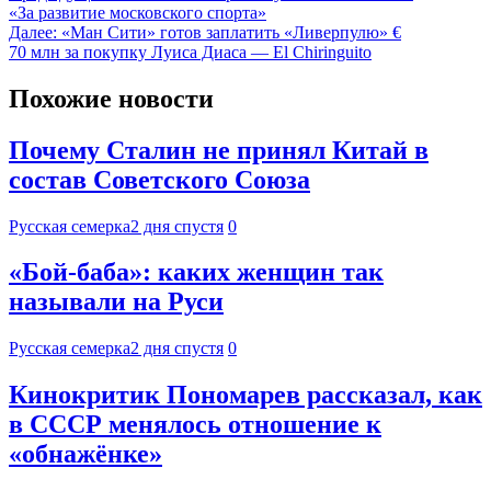
«За развитие московского спорта»
Далее:
«Ман Сити» готов заплатить «Ливерпулю» €
70 млн за покупку Луиса Диаса — El Chiringuito
Похожие новости
Почему Сталин не принял Китай в
состав Советского Союза
Русская семерка
2 дня спустя
0
«Бой-баба»: каких женщин так
называли на Руси
Русская семерка
2 дня спустя
0
Кинокритик Пономарев рассказал, как
в СССР менялось отношение к
«обнажёнке»