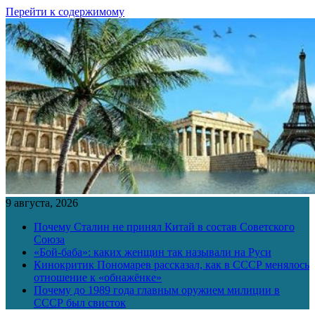
Перейти к содержимому
9 августа, 2026
Почему Сталин не принял Китай в состав Советского
Союза
«Бой-баба»: каких женщин так называли на Руси
Кинокритик Пономарев рассказал, как в СССР менялось
отношение к «обнажёнке»
Почему до 1989 года главным оружием милиции в
СССР был свисток