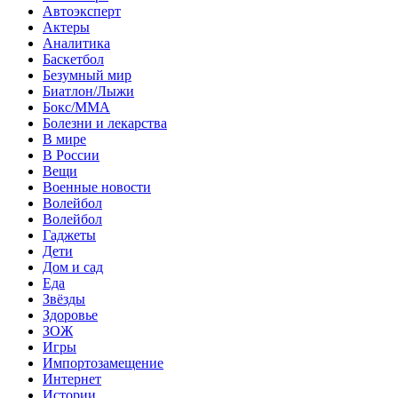
Автоэксперт
Актеры
Аналитика
Баскетбол
Безумный мир
Биатлон/Лыжи
Бокс/MMA
Болезни и лекарства
В мире
В России
Вещи
Военные новости
Волейбол
Волейбол
Гаджеты
Дети
Дом и сад
Еда
Звёзды
Здоровье
ЗОЖ
Игры
Импортозамещение
Интернет
Истории