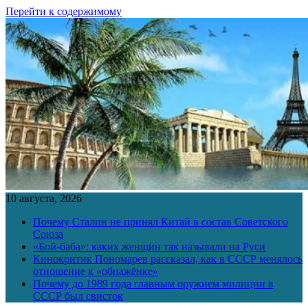
Перейти к содержимому
10 августа, 2026
Почему Сталин не принял Китай в состав Советского
Союза
«Бой-баба»: каких женщин так называли на Руси
Кинокритик Пономарев рассказал, как в СССР менялось
отношение к «обнажёнке»
Почему до 1989 года главным оружием милиции в
СССР был свисток