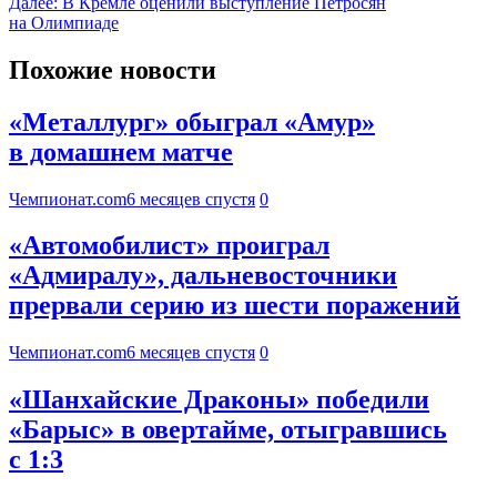
Далее:
В Кремле оценили выступление Петросян
на Олимпиаде
Похожие новости
«Металлург» обыграл «Амур»
в домашнем матче
Чемпионат.com
6 месяцев спустя
0
«Автомобилист» проиграл
«Адмиралу», дальневосточники
прервали серию из шести поражений
Чемпионат.com
6 месяцев спустя
0
«Шанхайские Драконы» победили
«Барыс» в овертайме, отыгравшись
с 1:3