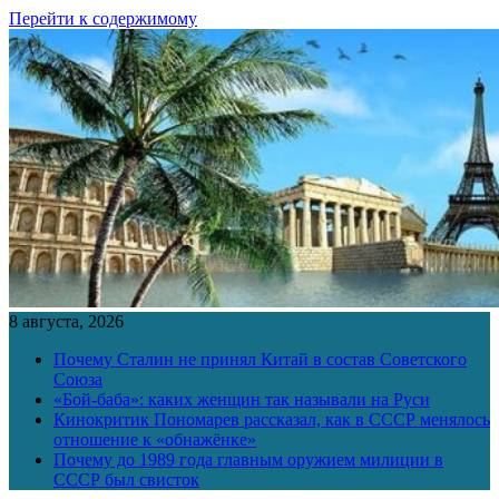
Перейти к содержимому
8 августа, 2026
Почему Сталин не принял Китай в состав Советского
Союза
«Бой-баба»: каких женщин так называли на Руси
Кинокритик Пономарев рассказал, как в СССР менялось
отношение к «обнажёнке»
Почему до 1989 года главным оружием милиции в
СССР был свисток