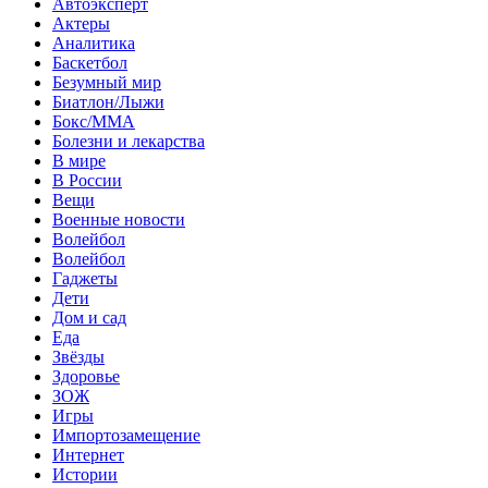
Автоэксперт
Актеры
Аналитика
Баскетбол
Безумный мир
Биатлон/Лыжи
Бокс/MMA
Болезни и лекарства
В мире
В России
Вещи
Военные новости
Волейбол
Волейбол
Гаджеты
Дети
Дом и сад
Еда
Звёзды
Здоровье
ЗОЖ
Игры
Импортозамещение
Интернет
Истории