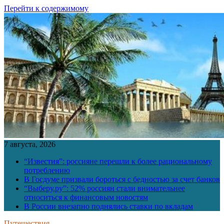
Перейти к содержимому
7 августа, 2026
“Известия”: россияне перешли к более рациональному
потреблению
В Госдуме призвали бороться с бедностью за счет банков
“Выберу.ру”: 52% россиян стали внимательнее
относиться к финансовым новостям
В России внезапно поднялись ставки по вкладам
Путешествия