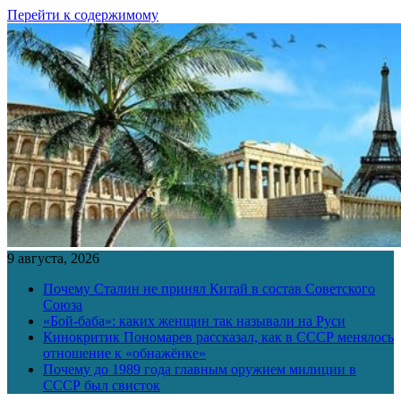
Перейти к содержимому
9 августа, 2026
Почему Сталин не принял Китай в состав Советского
Союза
«Бой-баба»: каких женщин так называли на Руси
Кинокритик Пономарев рассказал, как в СССР менялось
отношение к «обнажёнке»
Почему до 1989 года главным оружием милиции в
СССР был свисток