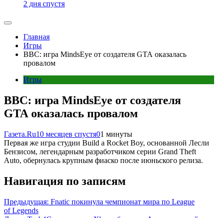
2 дня спустя
Главная
Игры
BBC: игра MindsEye от создателя GTA оказалась
провалом
Игры
BBC: игра MindsEye от создателя
GTA оказалась провалом
Газета.Ru
10 месяцев спустя
0
1 минуты
Первая же игра студии Build a Rocket Boy, основанной Лесли
Бензисом, легендарным разработчиком серии Grand Theft
Auto, обернулась крупным фиаско после июньского релиза.
Навигация по записям
Предыдущая:
Fnatic покинула чемпионат мира по League
of Legends