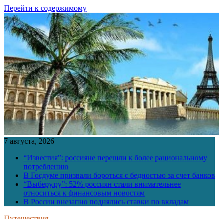
Перейти к содержимому
7 августа, 2026
“Известия”: россияне перешли к более рациональному
потреблению
В Госдуме призвали бороться с бедностью за счет банков
“Выберу.ру”: 52% россиян стали внимательнее
относиться к финансовым новостям
В России внезапно поднялись ставки по вкладам
Путешествия