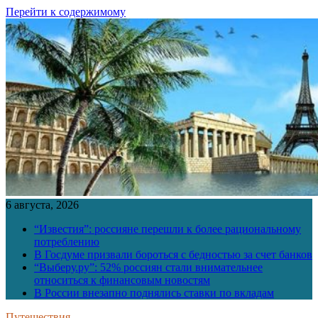
Перейти к содержимому
6 августа, 2026
“Известия”: россияне перешли к более рациональному
потреблению
В Госдуме призвали бороться с бедностью за счет банков
“Выберу.ру”: 52% россиян стали внимательнее
относиться к финансовым новостям
В России внезапно поднялись ставки по вкладам
Путешествия