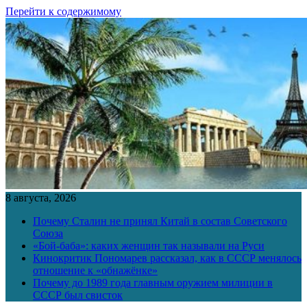
Перейти к содержимому
8 августа, 2026
Почему Сталин не принял Китай в состав Советского
Союза
«Бой-баба»: каких женщин так называли на Руси
Кинокритик Пономарев рассказал, как в СССР менялось
отношение к «обнажёнке»
Почему до 1989 года главным оружием милиции в
СССР был свисток