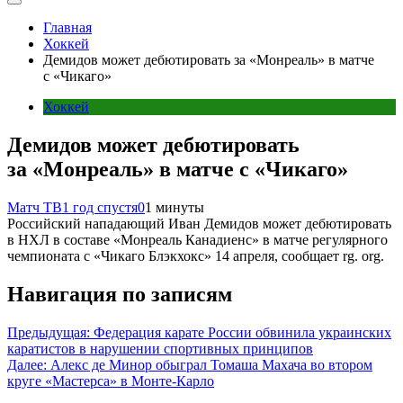
Главная
Хоккей
Демидов может дебютировать за «Монреаль» в матче
с «Чикаго»
Хоккей
Демидов может дебютировать
за «Монреаль» в матче с «Чикаго»
Матч ТВ
1 год спустя
0
1 минуты
Российский нападающий Иван Демидов может дебютировать
в НХЛ в составе «Монреаль Канадиенс» в матче регулярного
чемпионата с «Чикаго Блэкхокс» 14 апреля, сообщает rg. org.
Навигация по записям
Предыдущая:
Федерация карате России обвинила украинских
каратистов в нарушении спортивных принципов
Далее:
Алекс де Минор обыграл Томаша Махача во втором
круге «Мастерса» в Монте-Карло