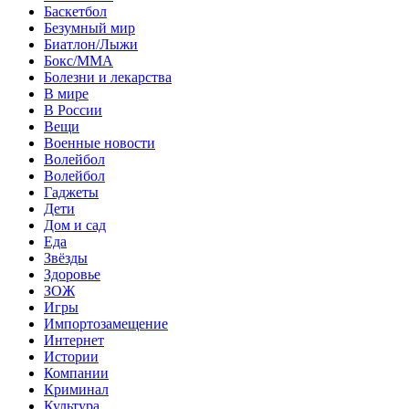
Баскетбол
Безумный мир
Биатлон/Лыжи
Бокс/MMA
Болезни и лекарства
В мире
В России
Вещи
Военные новости
Волейбол
Волейбол
Гаджеты
Дети
Дом и сад
Еда
Звёзды
Здоровье
ЗОЖ
Игры
Импортозамещение
Интернет
Истории
Компании
Криминал
Культура