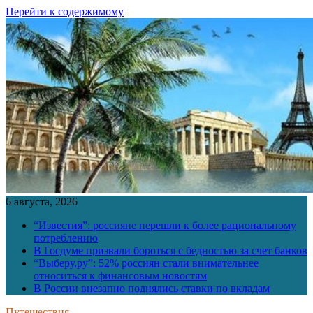
Перейти к содержимому
6 августа, 2026
“Известия”: россияне перешли к более рациональному
потреблению
В Госдуме призвали бороться с бедностью за счет банков
“Выберу.ру”: 52% россиян стали внимательнее
относиться к финансовым новостям
В России внезапно поднялись ставки по вкладам
Путешествия