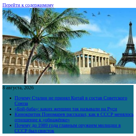
Перейти к содержимому
8 августа, 2026
Почему Сталин не принял Китай в состав Советского
Союза
«Бой-баба»: каких женщин так называли на Руси
Кинокритик Пономарев рассказал, как в СССР менялось
отношение к «обнажёнке»
Почему до 1989 года главным оружием милиции в
СССР был свисток