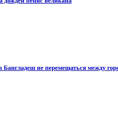
а дождей пенис великана
в Бангладеш не перемещаться между гор