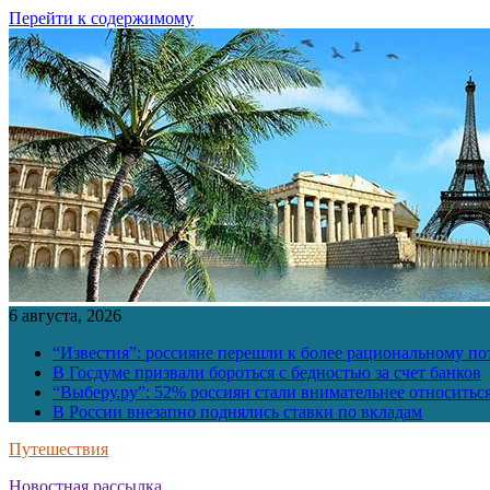
Перейти к содержимому
6 августа, 2026
“Известия”: россияне перешли к более рациональному п
В Госдуме призвали бороться с бедностью за счет банков
“Выберу.ру”: 52% россиян стали внимательнее относить
В России внезапно поднялись ставки по вкладам
Путешествия
Новостная рассылка