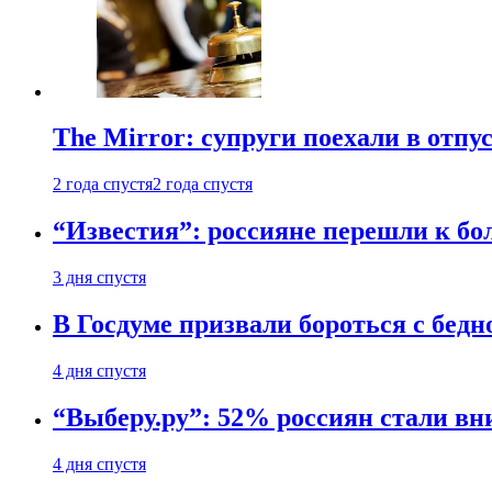
The Mirror: супруги поехали в отпу
2 года спустя
2 года спустя
“Известия”: россияне перешли к б
3 дня спустя
В Госдуме призвали бороться с бедн
4 дня спустя
“Выберу.ру”: 52% россиян стали в
4 дня спустя