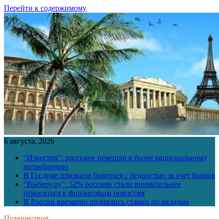
Перейти к содержимому
6 августа, 2026
“Известия”: россияне перешли к более рациональному
потреблению
В Госдуме призвали бороться с бедностью за счет банков
“Выберу.ру”: 52% россиян стали внимательнее
относиться к финансовым новостям
В России внезапно поднялись ставки по вкладам
Путешествия