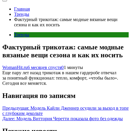
Главная
Тренды
Фактурный трикотаж: самые модные вязаные вещи
сезона и как их носить
Тренды
Фактурный трикотаж: самые модные
вязаные вещи сезона и как их носить
WomanHit.ru
6 месяцев спустя
0
1 минуты
Еще пару лет назад трикотаж в нашем гардеробе отвечал
за понятный функционал: тепло, комфорт, «чтобы было».
Сегодня все меняется.
Навигация по записям
Предыдущая:
Модель Кайли Дженнер осудили за выход в топе
с глубоким декольте
Далее:
Модель Виттория Черетти показала фото без одежды
Похожие новости