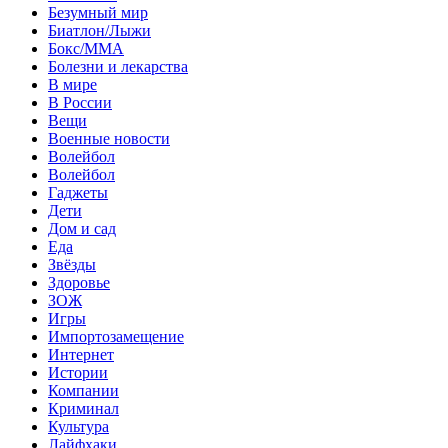
Безумный мир
Биатлон/Лыжи
Бокс/MMA
Болезни и лекарства
В мире
В России
Вещи
Военные новости
Волейбол
Волейбол
Гаджеты
Дети
Дом и сад
Еда
Звёзды
Здоровье
ЗОЖ
Игры
Импортозамещение
Интернет
Истории
Компании
Криминал
Культура
Лайфхаки