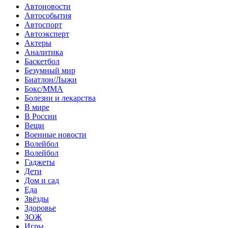
Автоновости
Автособытия
Автоспорт
Автоэксперт
Актеры
Аналитика
Баскетбол
Безумный мир
Биатлон/Лыжи
Бокс/MMA
Болезни и лекарства
В мире
В России
Вещи
Военные новости
Волейбол
Волейбол
Гаджеты
Дети
Дом и сад
Еда
Звёзды
Здоровье
ЗОЖ
Игры