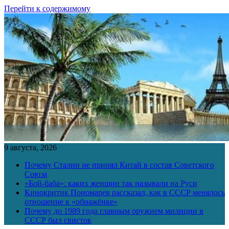
Перейти к содержимому
9 августа, 2026
Почему Сталин не принял Китай в состав Советского
Союза
«Бой-баба»: каких женщин так называли на Руси
Кинокритик Пономарев рассказал, как в СССР менялось
отношение к «обнажёнке»
Почему до 1989 года главным оружием милиции в
СССР был свисток