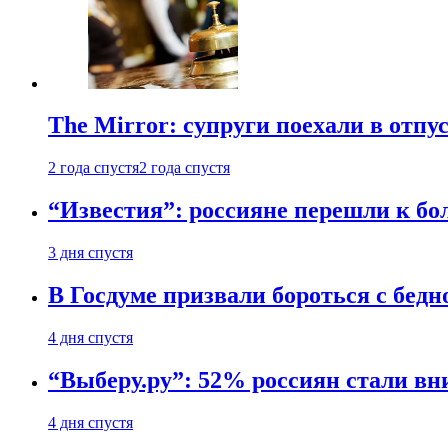
The Mirror: супруги поехали в отпу
2 года спустя
2 года спустя
“Известия”: россияне перешли к б
3 дня спустя
В Госдуме призвали бороться с бедн
4 дня спустя
“Выберу.ру”: 52% россиян стали в
4 дня спустя