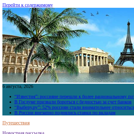
Перейти к содержимому
6 августа, 2026
“Известия”: россияне перешли к более рациональному п
В Госдуме призвали бороться с бедностью за счет банков
“Выберу.ру”: 52% россиян стали внимательнее относить
В России внезапно поднялись ставки по вкладам
Путешествия
Новостная рассылка