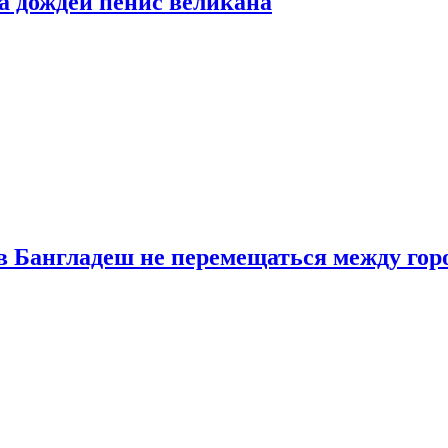
а дождей пенис великана
в Бангладеш не перемещаться между гор