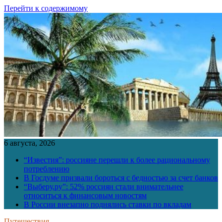
Перейти к содержимому
6 августа, 2026
“Известия”: россияне перешли к более рациональному
потреблению
В Госдуме призвали бороться с бедностью за счет банков
“Выберу.ру”: 52% россиян стали внимательнее
относиться к финансовым новостям
В России внезапно поднялись ставки по вкладам
Путешествия