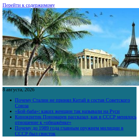
Перейти к содержимому
8 августа, 2026
Почему Сталин не принял Китай в состав Советского
Союза
«Бой-баба»: каких женщин так называли на Руси
Кинокритик Пономарев рассказал, как в СССР менялось
отношение к «обнажёнке»
Почему до 1989 года главным оружием милиции в
СССР был свисток