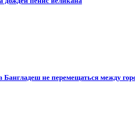
а дождей пенис великана
в Бангладеш не перемещаться между гор