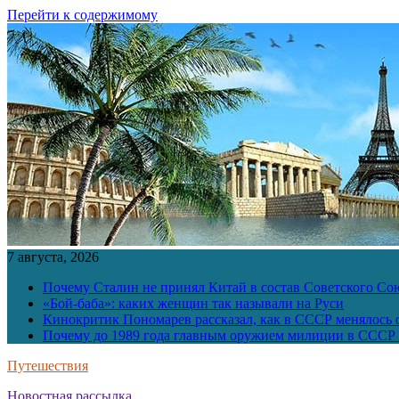
Перейти к содержимому
7 августа, 2026
Почему Сталин не принял Китай в состав Советского Со
«Бой-баба»: каких женщин так называли на Руси
Кинокритик Пономарев рассказал, как в СССР менялось
Почему до 1989 года главным оружием милиции в СССР 
Путешествия
Новостная рассылка