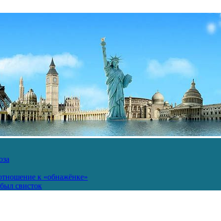
юза
 отношение к «обнажёнке»
был свисток