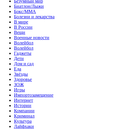
Безумный мир
Биатлон/Лыжи
Бокс/MMA
Болезни и лекарства
В мире
В России
Вещи
Военные новости
Волейбол
Волейбол
Гаджеты
Дети
Дом и сад
Еда
Звёзды
Здоровье
ЗОЖ
Игры
Импортозамещение
Интернет
Истории
Компании
Криминал
Культура
Лайфхаки