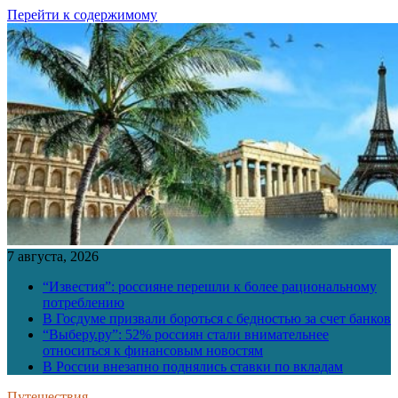
Перейти к содержимому
7 августа, 2026
“Известия”: россияне перешли к более рациональному
потреблению
В Госдуме призвали бороться с бедностью за счет банков
“Выберу.ру”: 52% россиян стали внимательнее
относиться к финансовым новостям
В России внезапно поднялись ставки по вкладам
Путешествия