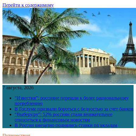
Перейти к содержимому
7 августа, 2026
“Известия”: россияне перешли к более рациональному
потреблению
В Госдуме призвали бороться с бедностью за счет банков
“Выберу.ру”: 52% россиян стали внимательнее
относиться к финансовым новостям
В России внезапно поднялись ставки по вкладам
Путешествия