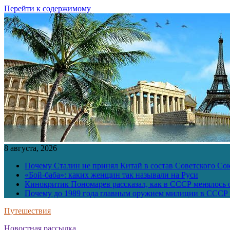
Перейти к содержимому
8 августа, 2026
Почему Сталин не принял Китай в состав Советского Со
«Бой-баба»: каких женщин так называли на Руси
Кинокритик Пономарев рассказал, как в СССР менялось
Почему до 1989 года главным оружием милиции в СССР 
Путешествия
Новостная рассылка