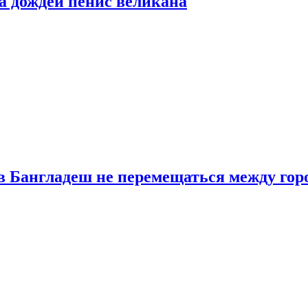
а дождей пенис великана
в Бангладеш не перемещаться между гор