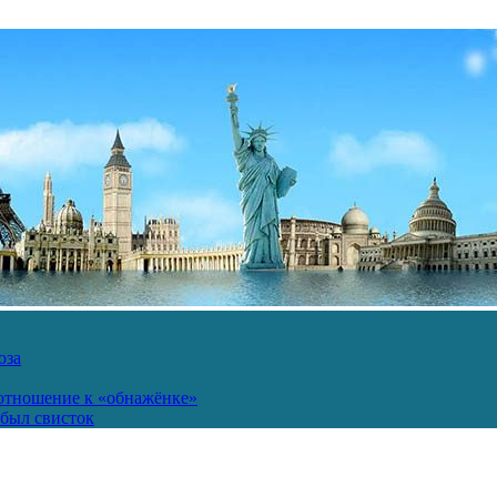
юза
 отношение к «обнажёнке»
был свисток