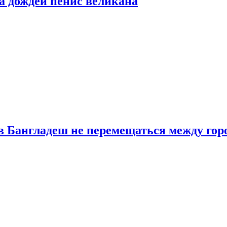
а дождей пенис великана
в Бангладеш не перемещаться между гор