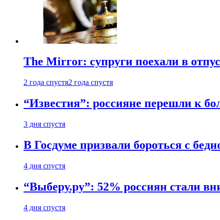
The Mirror: супруги поехали в отпу
2 года спустя
2 года спустя
“Известия”: россияне перешли к б
3 дня спустя
В Госдуме призвали бороться с бедн
4 дня спустя
“Выберу.ру”: 52% россиян стали в
4 дня спустя