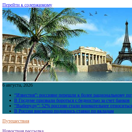
Перейти к содержимому
6 августа, 2026
“Известия”: россияне перешли к более рациональному п
В Госдуме призвали бороться с бедностью за счет банков
“Выберу.ру”: 52% россиян стали внимательнее относить
В России внезапно поднялись ставки по вкладам
Путешествия
Новостная рассылка