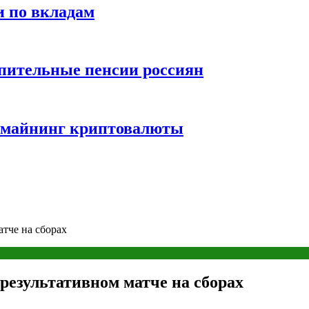
и по вкладам
пительные пенсии россиян
и майнинг криптовалюты
тче на сборах
результативном матче на сборах