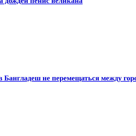
а дождей пенис великана
в Бангладеш не перемещаться между гор