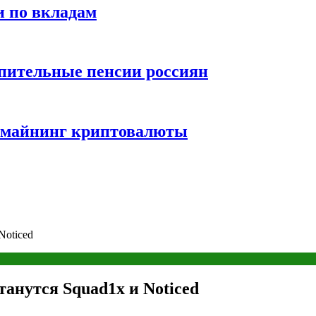
и по вкладам
пительные пенсии россиян
и майнинг криптовалюты
 Noticed
останутся Squad1x и Noticed