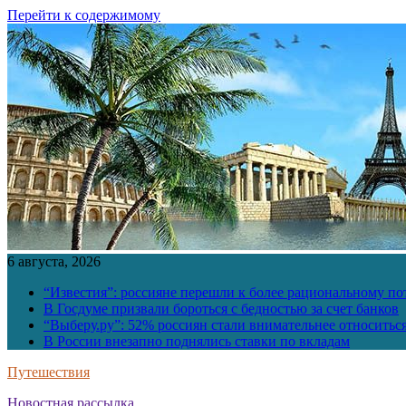
Перейти к содержимому
6 августа, 2026
“Известия”: россияне перешли к более рациональному п
В Госдуме призвали бороться с бедностью за счет банков
“Выберу.ру”: 52% россиян стали внимательнее относить
В России внезапно поднялись ставки по вкладам
Путешествия
Новостная рассылка