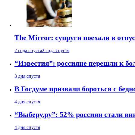
The Mirror: супруги поехали в отпу
2 года спустя
2 года спустя
“Известия”: россияне перешли к б
3 дня спустя
В Госдуме призвали бороться с бедн
4 дня спустя
“Выберу.ру”: 52% россиян стали в
4 дня спустя