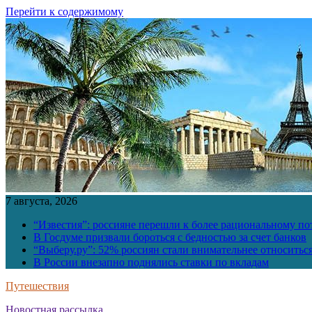
Перейти к содержимому
7 августа, 2026
“Известия”: россияне перешли к более рациональному п
В Госдуме призвали бороться с бедностью за счет банков
“Выберу.ру”: 52% россиян стали внимательнее относить
В России внезапно поднялись ставки по вкладам
Путешествия
Новостная рассылка