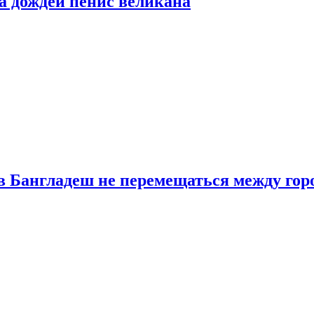
а дождей пенис великана
в Бангладеш не перемещаться между гор