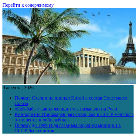
Перейти к содержимому
9 августа, 2026
Почему Сталин не принял Китай в состав Советского
Союза
«Бой-баба»: каких женщин так называли на Руси
Кинокритик Пономарев рассказал, как в СССР менялось
отношение к «обнажёнке»
Почему до 1989 года главным оружием милиции в
СССР был свисток