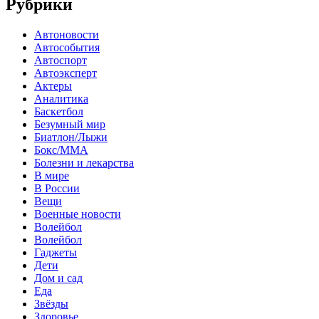
Рубрики
Автоновости
Автособытия
Автоспорт
Автоэксперт
Актеры
Аналитика
Баскетбол
Безумный мир
Биатлон/Лыжи
Бокс/MMA
Болезни и лекарства
В мире
В России
Вещи
Военные новости
Волейбол
Волейбол
Гаджеты
Дети
Дом и сад
Еда
Звёзды
Здоровье