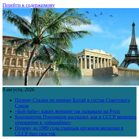
Перейти к содержимому
8 августа, 2026
Почему Сталин не принял Китай в состав Советского
Союза
«Бой-баба»: каких женщин так называли на Руси
Кинокритик Пономарев рассказал, как в СССР менялось
отношение к «обнажёнке»
Почему до 1989 года главным оружием милиции в
СССР был свисток