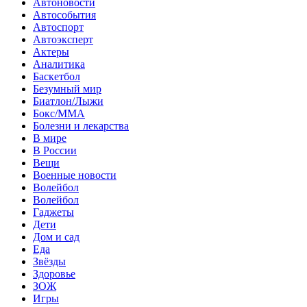
Автоновости
Автособытия
Автоспорт
Автоэксперт
Актеры
Аналитика
Баскетбол
Безумный мир
Биатлон/Лыжи
Бокс/MMA
Болезни и лекарства
В мире
В России
Вещи
Военные новости
Волейбол
Волейбол
Гаджеты
Дети
Дом и сад
Еда
Звёзды
Здоровье
ЗОЖ
Игры