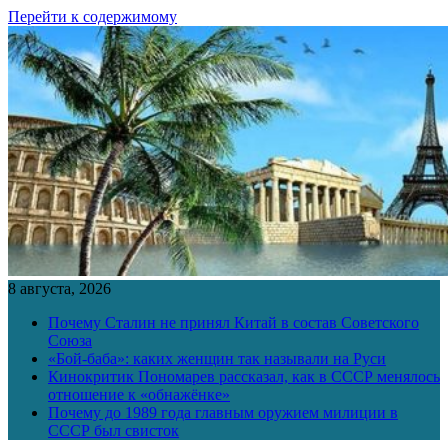
Перейти к содержимому
8 августа, 2026
Почему Сталин не принял Китай в состав Советского
Союза
«Бой-баба»: каких женщин так называли на Руси
Кинокритик Пономарев рассказал, как в СССР менялось
отношение к «обнажёнке»
Почему до 1989 года главным оружием милиции в
СССР был свисток