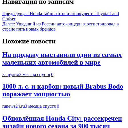
Навигация по записям
Предыдущая:
Honda тайно готовит конкурента Toyota Land
Cruiser
Далее:
Ушедший из России автоконцерн зарегистрировал в
стране пять новых брендов
Похожие новости
На продажу выставили один из самых
маленьких автомобилей в мире
За рулем
3 месяца спустя
0
1000 л. с. и карбон: новый Brabus Bodo
поражает мощностью
runews24.ru
3 месяца спустя
0
Обновлённая Honda City: рассекречен
дизайн нового седана за 900 тысяч