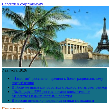
Перейти к содержимому
7 августа, 2026
“Известия”: россияне перешли к более рациональному
потреблению
В Госдуме призвали бороться с бедностью за счет банков
“Выберу.ру”: 52% россиян стали внимательнее
относиться к финансовым новостям
В России внезапно поднялись ставки по вкладам
Путешествия