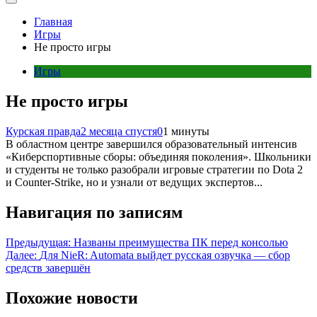
Главная
Игры
Не просто игры
Игры
Не просто игры
Курская правда
2 месяца спустя
0
1 минуты
В областном центре завершился образовательный интенсив
«Киберспортивные сборы: объединяя поколения». Школьники
и студенты не только разобрали игровые стратегии по Dota 2
и Counter-Strike, но и узнали от ведущих экспертов...
Навигация по записям
Предыдущая:
Названы преимущества ПК перед консолью
Далее:
Для NieR: Automata выйдет русская озвучка — сбор
средств завершён
Похожие новости