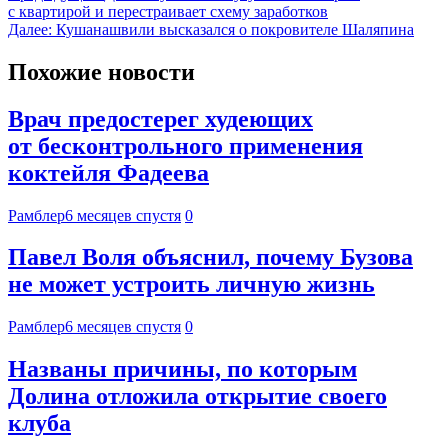
с квартирой и перестраивает схему заработков
Далее:
Кушанашвили высказался о покровителе Шаляпина
Похожие новости
Врач предостерег худеющих
от бесконтрольного применения
коктейля Фадеева
Рамблер
6 месяцев спустя
0
Павел Воля объяснил, почему Бузова
не может устроить личную жизнь
Рамблер
6 месяцев спустя
0
Названы причины, по которым
Долина отложила открытие своего
клуба