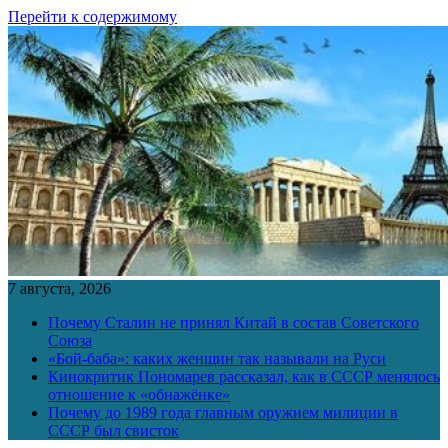
Перейти к содержимому
7 августа, 2026
Почему Сталин не принял Китай в состав Советского
Союза
«Бой-баба»: каких женщин так называли на Руси
Кинокритик Пономарев рассказал, как в СССР менялось
отношение к «обнажёнке»
Почему до 1989 года главным оружием милиции в
СССР был свисток