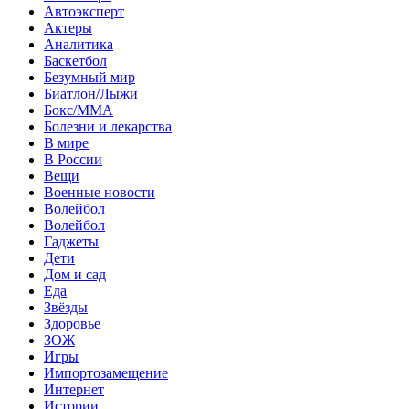
Автоэксперт
Актеры
Аналитика
Баскетбол
Безумный мир
Биатлон/Лыжи
Бокс/MMA
Болезни и лекарства
В мире
В России
Вещи
Военные новости
Волейбол
Волейбол
Гаджеты
Дети
Дом и сад
Еда
Звёзды
Здоровье
ЗОЖ
Игры
Импортозамещение
Интернет
Истории