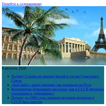
Перейти к содержимому
9 августа, 2026
Почему Сталин не принял Китай в состав Советского
Союза
«Бой-баба»: каких женщин так называли на Руси
Кинокритик Пономарев рассказал, как в СССР менялось
отношение к «обнажёнке»
Почему до 1989 года главным оружием милиции в
СССР был свисток