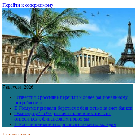
Перейти к содержимому
7 августа, 2026
“Известия”: россияне перешли к более рациональному
потреблению
В Госдуме призвали бороться с бедностью за счет банков
“Выберу.ру”: 52% россиян стали внимательнее
относиться к финансовым новостям
В России внезапно поднялись ставки по вкладам
Путешествия