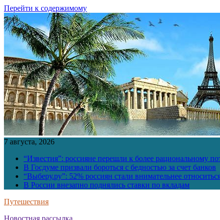
Перейти к содержимому
7 августа, 2026
“Известия”: россияне перешли к более рациональному п
В Госдуме призвали бороться с бедностью за счет банков
“Выберу.ру”: 52% россиян стали внимательнее относить
В России внезапно поднялись ставки по вкладам
Путешествия
Новостная рассылка