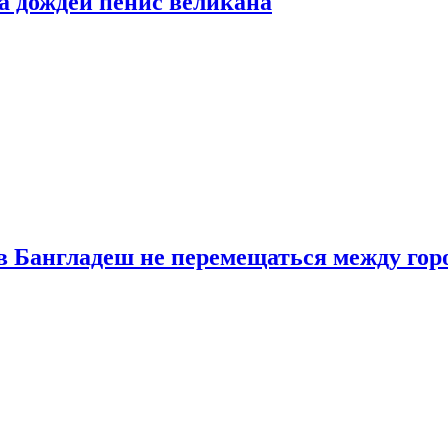
а дождей пенис великана
в Бангладеш не перемещаться между гор