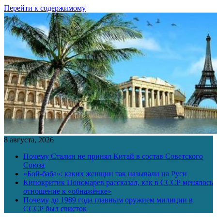
Перейти к содержимому
8 августа, 2026
Почему Сталин не принял Китай в состав Советского
Союза
«Бой-баба»: каких женщин так называли на Руси
Кинокритик Пономарев рассказал, как в СССР менялось
отношение к «обнажёнке»
Почему до 1989 года главным оружием милиции в
СССР был свисток