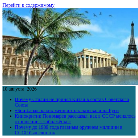
Перейти к содержимому
10 августа, 2026
Почему Сталин не принял Китай в состав Советского
Союза
«Бой-баба»: каких женщин так называли на Руси
Кинокритик Пономарев рассказал, как в СССР менялось
отношение к «обнажёнке»
Почему до 1989 года главным оружием милиции в
СССР был свисток