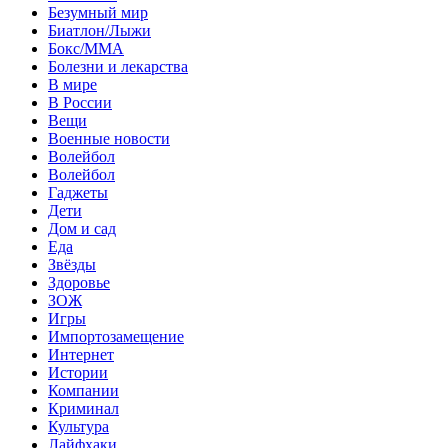
Безумный мир
Биатлон/Лыжи
Бокс/MMA
Болезни и лекарства
В мире
В России
Вещи
Военные новости
Волейбол
Волейбол
Гаджеты
Дети
Дом и сад
Еда
Звёзды
Здоровье
ЗОЖ
Игры
Импортозамещение
Интернет
Истории
Компании
Криминал
Культура
Лайфхаки