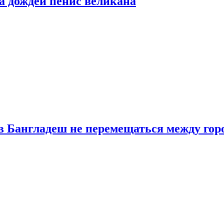
а дождей пенис великана
в Бангладеш не перемещаться между гор