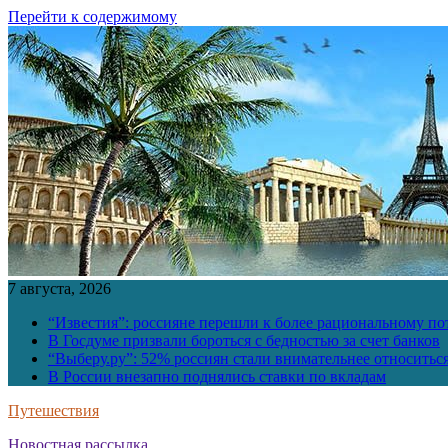
Перейти к содержимому
7 августа, 2026
“Известия”: россияне перешли к более рациональному п
В Госдуме призвали бороться с бедностью за счет банков
“Выберу.ру”: 52% россиян стали внимательнее относить
В России внезапно поднялись ставки по вкладам
Путешествия
Новостная рассылка