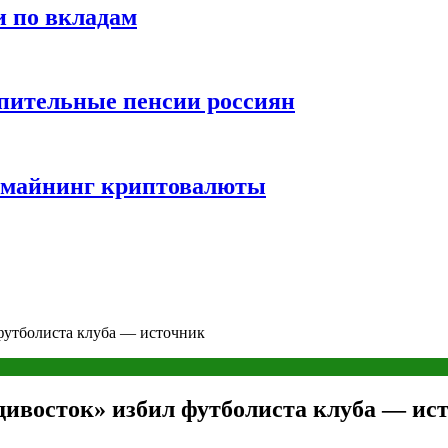
и по вкладам
пительные пенсии россиян
и майнинг криптовалюты
футболиста клуба — источник
дивосток» избил футболиста клуба — ис