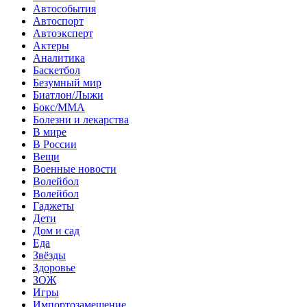
Автособытия
Автоспорт
Автоэксперт
Актеры
Аналитика
Баскетбол
Безумный мир
Биатлон/Лыжи
Бокс/MMA
Болезни и лекарства
В мире
В России
Вещи
Военные новости
Волейбол
Волейбол
Гаджеты
Дети
Дом и сад
Еда
Звёзды
Здоровье
ЗОЖ
Игры
Импортозамещение