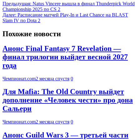
Предыдущая:
Natus Vincere вышла в финал Thunderpick World
Championship 2025 по CS 2
Далее:
Расписание матчей Play-In и Last Chance на BLAST
Slam IV по Dota 2
Похожие новости
Анонс Final Fantasy 7 Revelation —
финал трилогии выйдет весной 2027
года
Чемпионат.com
2 месяца спустя
0
Для Mafia: The Old Country выйдет
дополнение «Человек чести» про дона
Сальери
Чемпионат.com
2 месяца спустя
0
Анонс Guild Wars 3 — третьей части