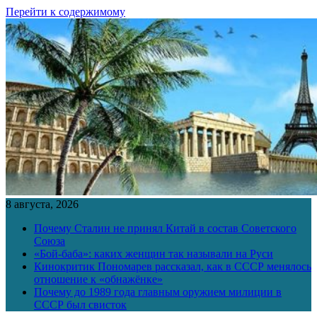
Перейти к содержимому
8 августа, 2026
Почему Сталин не принял Китай в состав Советского
Союза
«Бой-баба»: каких женщин так называли на Руси
Кинокритик Пономарев рассказал, как в СССР менялось
отношение к «обнажёнке»
Почему до 1989 года главным оружием милиции в
СССР был свисток