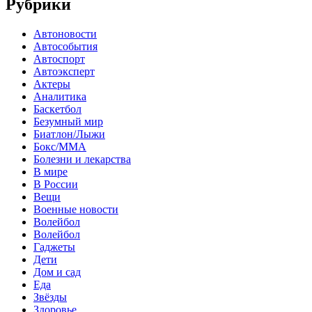
Рубрики
Автоновости
Автособытия
Автоспорт
Автоэксперт
Актеры
Аналитика
Баскетбол
Безумный мир
Биатлон/Лыжи
Бокс/MMA
Болезни и лекарства
В мире
В России
Вещи
Военные новости
Волейбол
Волейбол
Гаджеты
Дети
Дом и сад
Еда
Звёзды
Здоровье