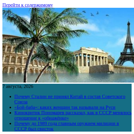
Перейти к содержимому
7 августа, 2026
Почему Сталин не принял Китай в состав Советского
Союза
«Бой-баба»: каких женщин так называли на Руси
Кинокритик Пономарев рассказал, как в СССР менялось
отношение к «обнажёнке»
Почему до 1989 года главным оружием милиции в
СССР был свисток