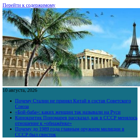
Перейти к содержимому
10 августа, 2026
Почему Сталин не принял Китай в состав Советского
Союза
«Бой-баба»: каких женщин так называли на Руси
Кинокритик Пономарев рассказал, как в СССР менялось
отношение к «обнажёнке»
Почему до 1989 года главным оружием милиции в
СССР был свисток