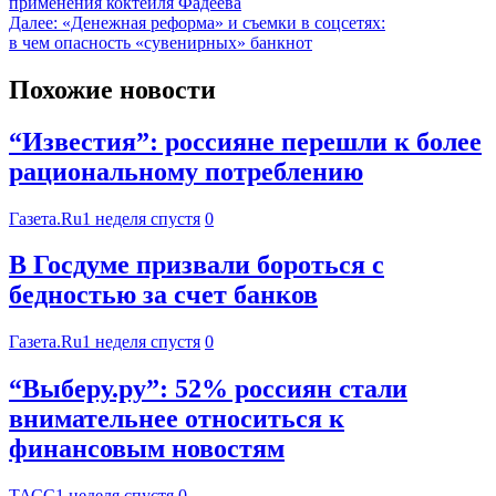
применения коктейля Фадеева
Далее:
«Денежная реформа» и съемки в соцсетях:
в чем опасность «сувенирных» банкнот
Похожие новости
“Известия”: россияне перешли к более
рациональному потреблению
Газета.Ru
1 неделя спустя
0
В Госдуме призвали бороться с
бедностью за счет банков
Газета.Ru
1 неделя спустя
0
“Выберу.ру”: 52% россиян стали
внимательнее относиться к
финансовым новостям
ТАСС
1 неделя спустя
0