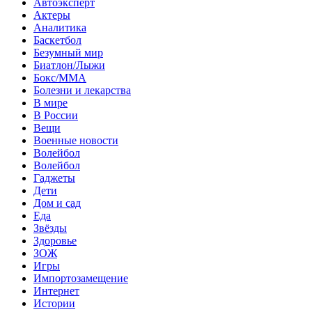
Автоэксперт
Актеры
Аналитика
Баскетбол
Безумный мир
Биатлон/Лыжи
Бокс/MMA
Болезни и лекарства
В мире
В России
Вещи
Военные новости
Волейбол
Волейбол
Гаджеты
Дети
Дом и сад
Еда
Звёзды
Здоровье
ЗОЖ
Игры
Импортозамещение
Интернет
Истории