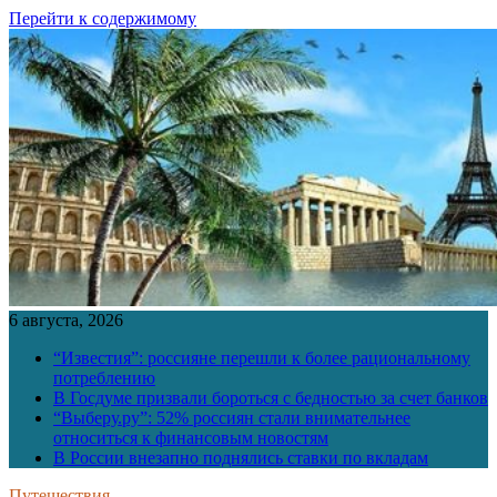
Перейти к содержимому
6 августа, 2026
“Известия”: россияне перешли к более рациональному
потреблению
В Госдуме призвали бороться с бедностью за счет банков
“Выберу.ру”: 52% россиян стали внимательнее
относиться к финансовым новостям
В России внезапно поднялись ставки по вкладам
Путешествия