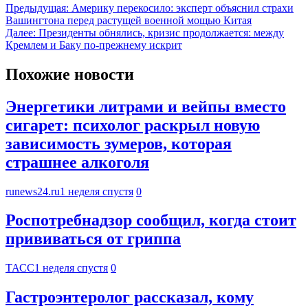
Предыдущая:
Америку перекосило: эксперт объяснил страхи
Вашингтона перед растущей военной мощью Китая
Далее:
Президенты обнялись, кризис продолжается: между
Кремлем и Баку по-прежнему искрит
Похожие новости
Энергетики литрами и вейпы вместо
сигарет: психолог раскрыл новую
зависимость зумеров, которая
страшнее алкоголя
runews24.ru
1 неделя спустя
0
Роспотребнадзор сообщил, когда стоит
прививаться от гриппа
ТАСС
1 неделя спустя
0
Гастроэнтеролог рассказал, кому