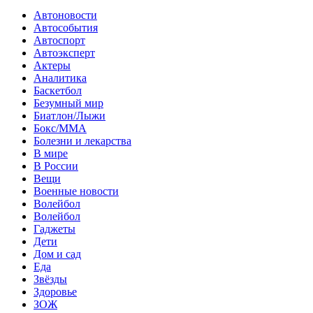
Автоновости
Автособытия
Автоспорт
Автоэксперт
Актеры
Аналитика
Баскетбол
Безумный мир
Биатлон/Лыжи
Бокс/MMA
Болезни и лекарства
В мире
В России
Вещи
Военные новости
Волейбол
Волейбол
Гаджеты
Дети
Дом и сад
Еда
Звёзды
Здоровье
ЗОЖ