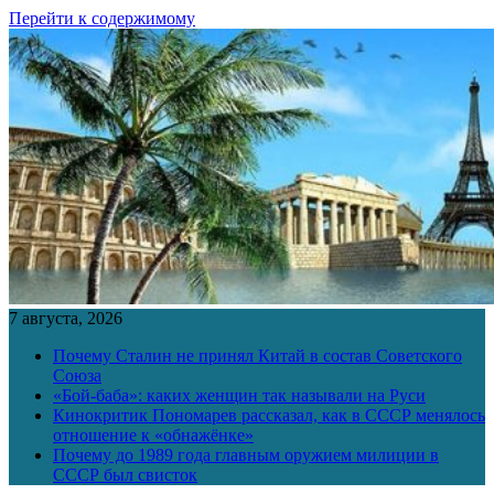
Перейти к содержимому
7 августа, 2026
Почему Сталин не принял Китай в состав Советского
Союза
«Бой-баба»: каких женщин так называли на Руси
Кинокритик Пономарев рассказал, как в СССР менялось
отношение к «обнажёнке»
Почему до 1989 года главным оружием милиции в
СССР был свисток