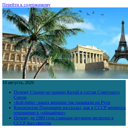
Перейти к содержимому
10 августа, 2026
Почему Сталин не принял Китай в состав Советского
Союза
«Бой-баба»: каких женщин так называли на Руси
Кинокритик Пономарев рассказал, как в СССР менялось
отношение к «обнажёнке»
Почему до 1989 года главным оружием милиции в
СССР был свисток