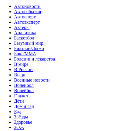
Автоновости
Автособытия
Автоспорт
Автоэксперт
Актеры
Аналитика
Баскетбол
Безумный мир
Биатлон/Лыжи
Бокс/MMA
Болезни и лекарства
В мире
В России
Вещи
Военные новости
Волейбол
Волейбол
Гаджеты
Дети
Дом и сад
Еда
Звёзды
Здоровье
ЗОЖ