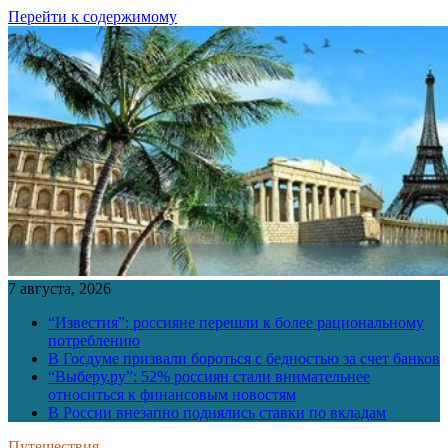
Перейти к содержимому
7 августа, 2026
“Известия”: россияне перешли к более рациональному
потреблению
В Госдуме призвали бороться с бедностью за счет банков
“Выберу.ру”: 52% россиян стали внимательнее
относиться к финансовым новостям
В России внезапно поднялись ставки по вкладам
Путешествия