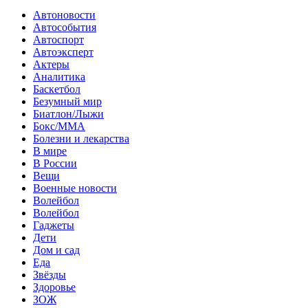
Автоновости
Автособытия
Автоспорт
Автоэксперт
Актеры
Аналитика
Баскетбол
Безумный мир
Биатлон/Лыжи
Бокс/MMA
Болезни и лекарства
В мире
В России
Вещи
Военные новости
Волейбол
Волейбол
Гаджеты
Дети
Дом и сад
Еда
Звёзды
Здоровье
ЗОЖ