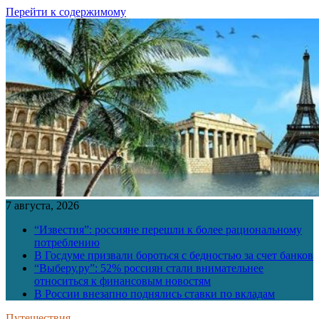
Перейти к содержимому
7 августа, 2026
“Известия”: россияне перешли к более рациональному
потреблению
В Госдуме призвали бороться с бедностью за счет банков
“Выберу.ру”: 52% россиян стали внимательнее
относиться к финансовым новостям
В России внезапно поднялись ставки по вкладам
Путешествия