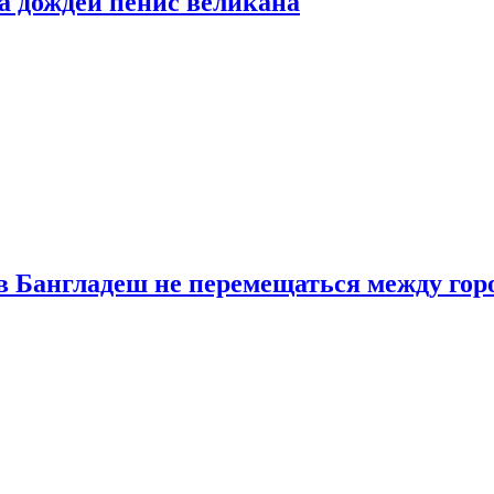
а дождей пенис великана
в Бангладеш не перемещаться между гор