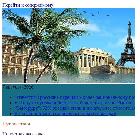
Перейти к содержимому
7 августа, 2026
“Известия”: россияне перешли к более рациональному п
В Госдуме призвали бороться с бедностью за счет банков
“Выберу.ру”: 52% россиян стали внимательнее относить
В России внезапно поднялись ставки по вкладам
Путешествия
Новостная рассылка