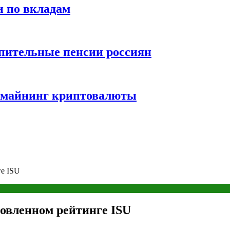
и по вкладам
пительные пенсии россиян
и майнинг криптовалюты
ге ISU
новленном рейтинге ISU