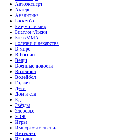
Автоэксперт
Актеры
Аналитика
Баскетбол
Безумный мир
Биатлон/Лыжи
Бокс/MMA
Болезни и лекарства
В мире
В России
Вещи
Военные новости
Волейбол
Волейбол
Гаджеты
Дети
Дом и сад
Еда
Звёзды
Здоровье
ЗОЖ
Игры
Импортозамещение
Интернет
Истории