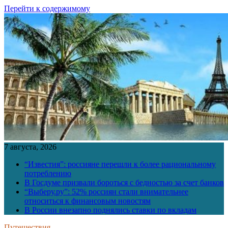
Перейти к содержимому
7 августа, 2026
“Известия”: россияне перешли к более рациональному
потреблению
В Госдуме призвали бороться с бедностью за счет банков
“Выберу.ру”: 52% россиян стали внимательнее
относиться к финансовым новостям
В России внезапно поднялись ставки по вкладам
Путешествия