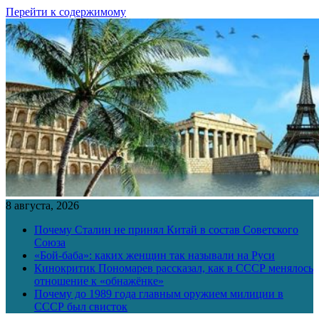
Перейти к содержимому
8 августа, 2026
Почему Сталин не принял Китай в состав Советского
Союза
«Бой-баба»: каких женщин так называли на Руси
Кинокритик Пономарев рассказал, как в СССР менялось
отношение к «обнажёнке»
Почему до 1989 года главным оружием милиции в
СССР был свисток