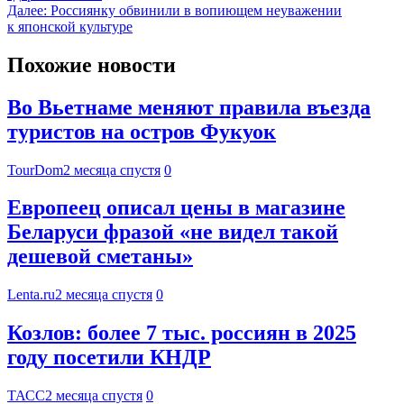
Далее:
Россиянку обвинили в вопиющем неуважении
к японской культуре
Похожие новости
Во Вьетнаме меняют правила въезда
туристов на остров Фукуок
TourDom
2 месяца спустя
0
Европеец описал цены в магазине
Беларуси фразой «не видел такой
дешевой сметаны»
Lenta.ru
2 месяца спустя
0
Козлов: более 7 тыс. россиян в 2025
году посетили КНДР
ТАСС
2 месяца спустя
0