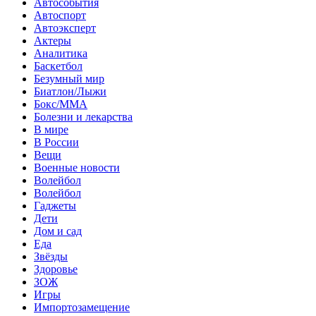
Автособытия
Автоспорт
Автоэксперт
Актеры
Аналитика
Баскетбол
Безумный мир
Биатлон/Лыжи
Бокс/MMA
Болезни и лекарства
В мире
В России
Вещи
Военные новости
Волейбол
Волейбол
Гаджеты
Дети
Дом и сад
Еда
Звёзды
Здоровье
ЗОЖ
Игры
Импортозамещение