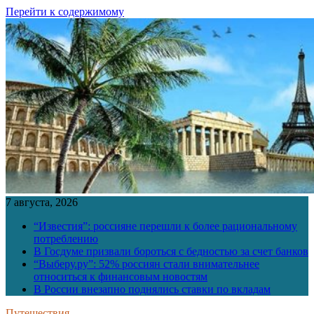
Перейти к содержимому
7 августа, 2026
“Известия”: россияне перешли к более рациональному
потреблению
В Госдуме призвали бороться с бедностью за счет банков
“Выберу.ру”: 52% россиян стали внимательнее
относиться к финансовым новостям
В России внезапно поднялись ставки по вкладам
Путешествия