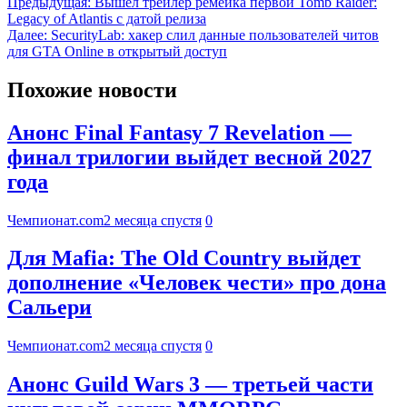
Предыдущая:
Вышел трейлер ремейка первой Tomb Raider:
Legacy of Atlantis с датой релиза
Далее:
SecurityLab: хакер слил данные пользователей читов
для GTA Online в открытый доступ
Похожие новости
Анонс Final Fantasy 7 Revelation —
финал трилогии выйдет весной 2027
года
Чемпионат.com
2 месяца спустя
0
Для Mafia: The Old Country выйдет
дополнение «Человек чести» про дона
Сальери
Чемпионат.com
2 месяца спустя
0
Анонс Guild Wars 3 — третьей части