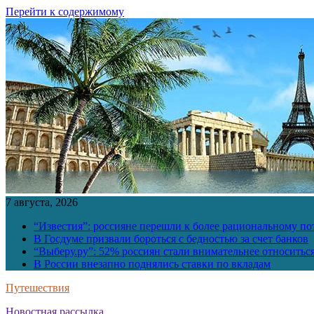
Перейти к содержимому
7 августа, 2026
“Известия”: россияне перешли к более рациональному п
В Госдуме призвали бороться с бедностью за счет банков
“Выберу.ру”: 52% россиян стали внимательнее относить
В России внезапно поднялись ставки по вкладам
Путешествия
Новостная рассылка