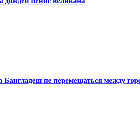
а дождей пенис великана
в Бангладеш не перемещаться между гор