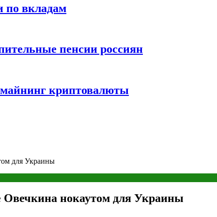
и по вкладам
пительные пенсии россиян
и майнинг криптовалюты
том для Украины
де Овечкина нокаутом для Украины