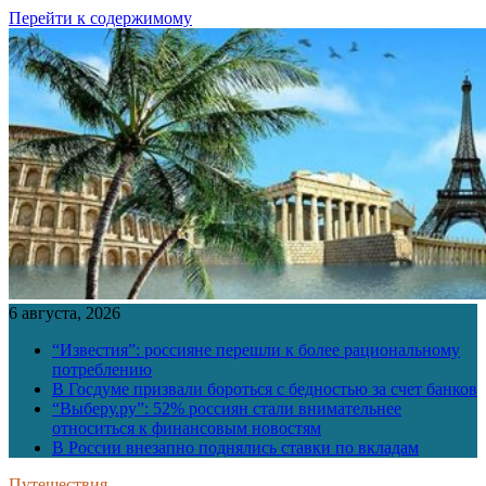
Перейти к содержимому
6 августа, 2026
“Известия”: россияне перешли к более рациональному
потреблению
В Госдуме призвали бороться с бедностью за счет банков
“Выберу.ру”: 52% россиян стали внимательнее
относиться к финансовым новостям
В России внезапно поднялись ставки по вкладам
Путешествия