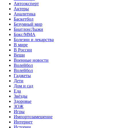
Автоэксперт
Актеры
Аналитика
Баскетбол
Безумный мир
Биатлон/Лыжи
Бокс/MMA
Болезни и лекарства
В мире
В России
Вещи
Военные новости
Волейбол
Волейбол
Гаджеты
Дети
Дом и сад
Еда
Звёзды
Здоровье
ЗОЖ
Игры
Импортозамещение
Интернет
Истории